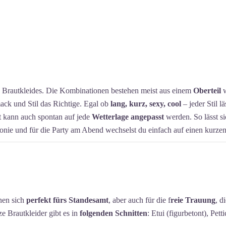
es Brautkleides. Die Kombinationen bestehen meist aus einem
Oberteil
w
mack und Stil das Richtige. Egal ob
lang, kurz, sexy, cool
– jeder Stil 
it kann auch spontan auf jede
Wetterlage angepasst
werden. So lässt s
nie und für die Party am Abend wechselst du einfach auf einen kurz
nen sich
perfekt fürs Standesamt
, aber auch für die f
reie Trauung
, d
ze Brautkleider gibt es in
folgenden Schnitten
: Etui (figurbetont), Pett