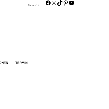
Facebook
Instagram
TikTok
Pinterest
YouTube
Follow Us
IONEN
TERMIN