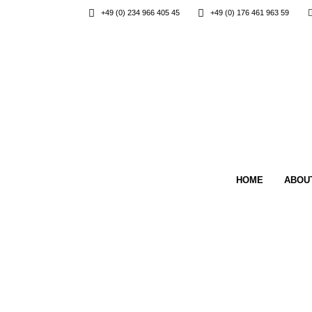
+49 (0) 234 966 405 45
+49 (0) 176 461 963 59
HOME
ABOU